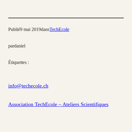
Publié
9 mai 2019
dans
TechEcole
par
daniel
Étiquettes :
info@techecole.ch
Association TechEcole – Ateliers Scientifiques