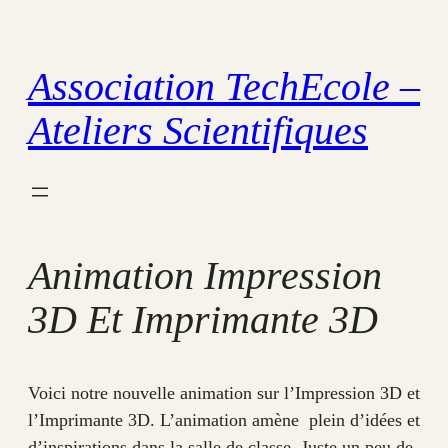
Aller
au
Association TechEcole –
contenu
Ateliers Scientifiques
Animation Impression
3D Et Imprimante 3D
Voici notre nouvelle animation sur l’Impression 3D et
l’Imprimante 3D. L’animation amène plein d’idées et
d’inspirations dans la salle de classe. Juste un peu de